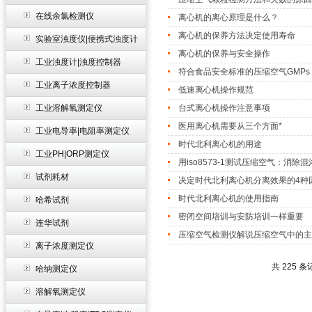
在线余氯检测仪
离心机的离心原理是什么？
离心机的保养方法决定使用寿命
实验室浊度仪|便携式浊度计
离心机的保养与安全操作
工业浊度计|浊度控制器
符合食品安全标准的压缩空气GMPs
工业离子浓度控制器
低速离心机操作规范
工业溶解氧测定仪
台式离心机操作注意事项
医用离心机需要从三个方面*
工业电导率|电阻率测定仪
时代北利离心机的用途
工业PH|ORP测定仪
用iso8573-1测试压缩空气：消除混
试剂耗材
决定时代北利离心机分离效果的4种
时代北利离心机的使用指南
哈希试剂
密闭空间培训与安防培训一样重要
连华试剂
压缩空气检测仪解说压缩空气中的主
离子浓度测定仪
共 225 条
哈纳测定仪
溶解氧测定仪