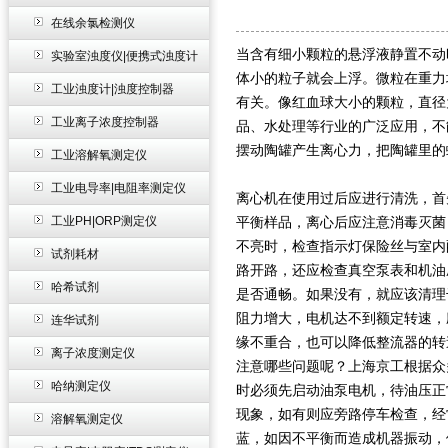
在线余氯检测仪
当含有细小颗粒的悬浮液静置不动
实验室浊度仪|便携式浊度计
体小的粒子就会上浮。微粒在重力
工业浊度计|浊度控制器
有关。像红血球大小的颗粒，直径
工业离子浓度控制器
品、水处理等行业的广泛应用，不
摆动陶罐产生离心力，把陶罐里的
工业溶解氧测定仪
工业电导率|电阻率测定仪
离心机在使用过后应进行清洗，首
工业PH|ORP测定仪
平衡样品，离心后应注意消毒灭菌
不亮时，检查指示灯保险丝与室内
试剂耗材
路开路，还应检查真空泵表和机油
哈希试剂
是否通畅。如果没有，就应该清理
阻力增大，电机达不到额定转速，
连华试剂
缘不重合，也可以降低整流器的转
离子浓度测定仪
注意哪些问题呢？上海京工根据众
哈纳测定仪
时必须先启动油泵电机，待油压正
现象，如有则应旁路停车检查，经
溶解氧测定仪
蓝，如因不平衡而造成机器振动，