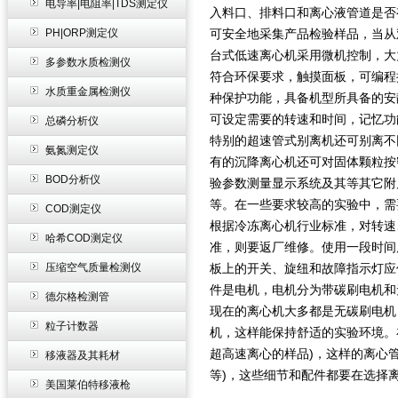
电导率|电阻率|TDS测定仪
入料口、排料口和离心液管道是否
PH|ORP测定仪
可安全地采集产品检验样品，当从
台式低速离心机采用微机控制，大
多参数水质检测仪
符合环保要求，触摸面板，可编程
水质重金属检测仪
种保护功能，具备机型所具备的安
可设定需要的转速和时间，记忆功
总磷分析仪
特别的超速管式别离机还可别离不
氨氮测定仪
有的沉降离心机还可对固体颗粒按
BOD分析仪
验参数测量显示系统及其等其它附
等。在一些要求较高的实验中，需
COD测定仪
根据冷冻离心机行业标准，对转速
哈希COD测定仪
准，则要返厂维修。使用一段时间
压缩空气质量检测仪
板上的开关、旋纽和故障指示灯应
件是电机，电机分为带碳刷电机和
德尔格检测管
现在的离心机大多都是无碳刷电机
粒子计数器
机，这样能保持舒适的实验环境。
超高速离心的样品)，这样的离心
移液器及其耗材
等)，这些细节和配件都要在选择
美国莱伯特移液枪