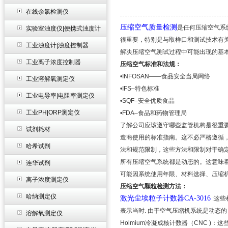
在线余氯检测仪
压缩空气质量检测
是任何压缩空气系
实验室浊度仪|便携式浊度计
很重要，特别是与取样口和测试技术有
工业浊度计|浊度控制器
解决压缩空气测试过程中可能出现的基
工业离子浓度控制器
压缩空气标准和法规：
•INFOSAN——
食品安全当局网络
工业溶解氧测定仪
•IFS–
特色标准
工业电导率|电阻率测定仪
•SQF–
安全优质食品
工业PH|ORP测定仪
•FDA–
食品和药物管理局
了解公司应该遵守哪些监管机构是很重
试剂耗材
造商使用的标准指南。这不必严格遵循
哈希试剂
法和规范限制，这些方法和限制对于确
所有压缩空气系统都是动态的。这意味
连华试剂
可能因系统使用年限、材料选择、压缩
离子浓度测定仪
压缩空气颗粒检测方法：
哈纳测定仪
激光尘埃粒子计数器
CA-3016
:
这些
表示当时
.
由于空气压缩机系统是动态的
溶解氧测定仪
Holmium
冷凝成核计数器（
CNC )
：这