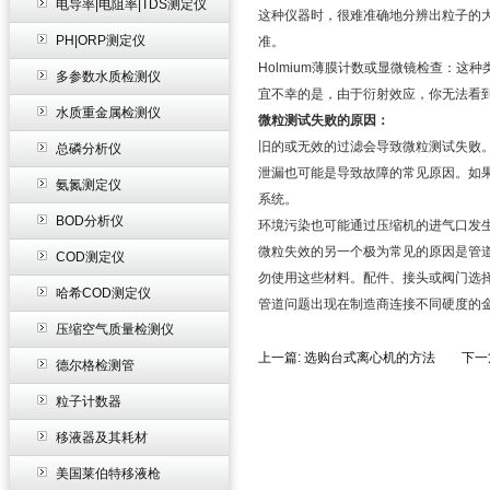
电导率|电阻率|TDS测定仪
这种仪器时，很难准确地分辨出粒子的
PH|ORP测定仪
准。
Holmium
薄膜计数或显微镜检查：这种
多参数水质检测仪
宜不幸的是，由于衍射效应，你无法看
水质重金属检测仪
微粒测试失败的原因：
旧的或无效的过滤会导致微粒测试失败
总磷分析仪
泄漏也可能是导致故障的常见原因。如
氨氮测定仪
系统。
BOD分析仪
环境污染也可能通过压缩机的进气口发
微粒失效的另一个极为常见的原因是管
COD测定仪
勿使用这些材料。配件、接头或阀门选
哈希COD测定仪
管道问题出现在制造商连接不同硬度的
压缩空气质量检测仪
上一篇:
选购台式离心机的方法
下一篇
德尔格检测管
粒子计数器
移液器及其耗材
美国莱伯特移液枪