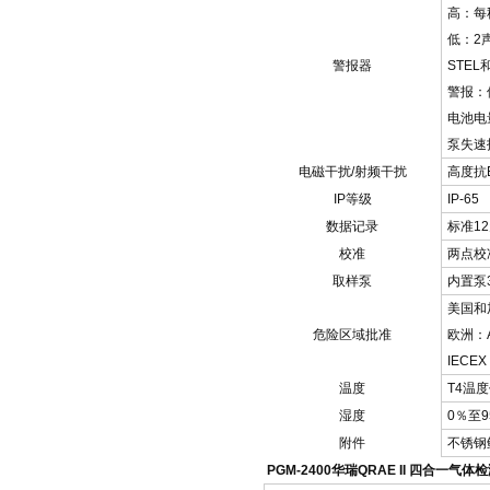
高：每
低：2
警报器
STE
警报：
电池电
泵失速
电磁干扰/射频干扰
高度抗E
IP等级
IP-65
数据记录
标准1
校准
两点校
取样泵
内置泵30
美国和
危险区域批准
欧洲：ATE
IECEX：
温度
T4温度
湿度
0％至
附件
不锈钢
PGM-2400华瑞QRAE II 四合一气