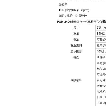
在损坏
IP-65防水防尘箱（泵式）
坚固，防护，防震设计
PGM-2400
华瑞四合一气体检测仪
仪器
尺寸
5英寸长
重量
350克
电池
可互换
营业期间
锂离子
显示图形
4条线
键盘
两键操
即时读
氧气体
可燃气
直接读出
百万分
所有气
电池和
日期，
95d