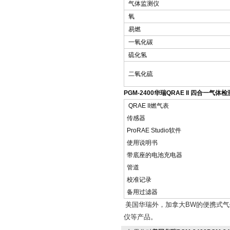
气体监测仪
氧
易燃
一氧化碳
硫化氢
二氧化硫
PGM-2400华瑞QRAE II 四合一气
QRAE II燃气表
传感器
ProRAE Studio软件
使用说明书
带底座的电池充电器
管道
校准记录
备用过滤器
美国华瑞外，加拿大
BW
的便携式气
仪等产品。