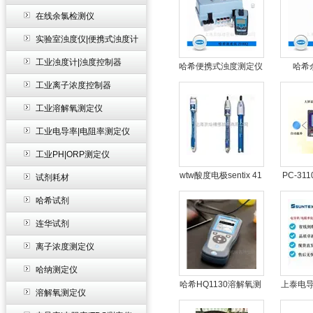
在线余氯检测仪
实验室浊度仪|便携式浊度计
工业浊度计|浊度控制器
哈希便携式浊度测定仪
哈希
2100Q
工业离子浓度控制器
工业溶解氧测定仪
工业电导率|电阻率测定仪
工业PH|ORP测定仪
wtw酸度电极sentix 41
PC-31
试剂耗材
器P
哈希试剂
连华试剂
离子浓度测定仪
哈纳测定仪
哈希HQ1130溶解氧测
上泰电导
溶解氧测定仪
定仪