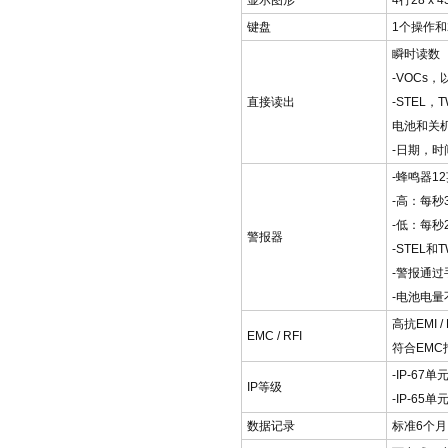
显示图形
4行28 
键盘
1个操作和
瞬时读数
-VOCs，
直接读出
-STEL，T
电池和关
-日期，时
-蜂鸣器1
-高：每秒
-低：每秒
警报器
-STEL
-警报通
-电池电
高抗EMI / 
EMC / RFI
符合EMC指令
-IP-6
IP等级
-IP-65
数据记录
标准6个