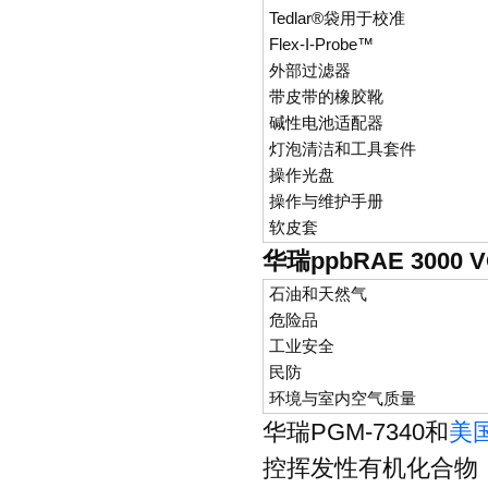
Tedlar®袋用于校准
Flex-I-Probe™
外部过滤器
带皮带的橡胶靴
碱性电池适配器
灯泡清洁和工具套件
操作光盘
操作与维护手册
软皮套
华瑞ppbRAE 3000
石油和天然气
危险品
工业安全
民防
环境与室内空气质量
华瑞PGM-7340和
美国
控挥发性有机化合物（