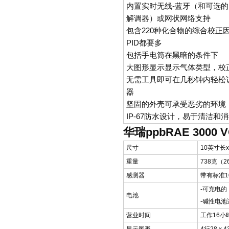
内置实时无线-蓝牙（和可选的R
解调器）或网状网络支持
包含220种化合物的综合校正
PID都要多
包括手电筒在黑暗的条件下
大图形显示显示气体类型，校
无需工具即可在几秒钟内轻松
器
坚固的外壳可承受恶劣的环境
IP-67防水设计，易于清洁和
华瑞ppbRAE 3000
尺寸
10英寸长x 
重量
738克（
感测器
带有标准10
-可充电
电池
-碱性电池
营业时间
工作16小