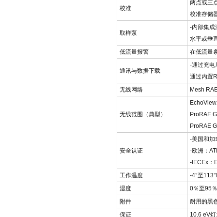
两点或三
校准
校准存储
-内部集成流速
取样泵
水平或垂直
低流量报警
在低流量
-通过充电
通讯与数据下载
通过内置
无线网络
Mesh RA
EchoVie
无线范围（典型）
ProRAE 
ProRAE 
-美国和加
安全认证
-欧洲：ATEX 
-IECEx：Ex 
工作温度
-4°至113
湿度
0％至95
附件
耐用的黑
保证
10.6 