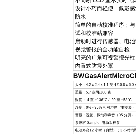
不间断 LCD 显示实时气
设计小巧而轻便，佩戴感
防水
简单的自动校准程序；与 BW 
试和校准站兼容
启动时进行传感器、电池
视觉警报的全功能自检
明亮的广角可视警报光柱
内置式防震外罩
BWGasAlertMic
大小：4.2 x 2.4 x 1.1 英寸/10.8 x 6.0
重量：5.7 盎司/160 克
温度：-4 至 +136°C / -20 至 +58°C
湿度：0% - 95% 相对湿度（非冷凝）
警报：视觉、振动和声音（95 分贝）
泵兼容 Sampler 电动采样泵
电池寿命12 小时（典型）；3 小时