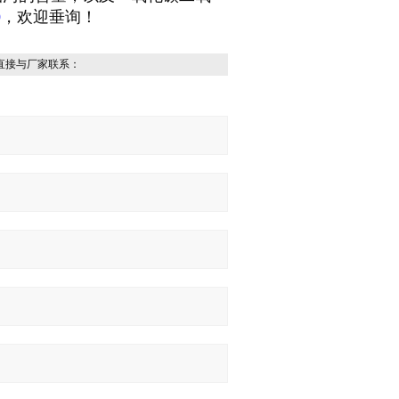
0
，欢迎垂询！
直接与厂家联系：