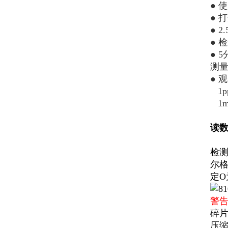
●
使
●
打
●
2.
●
检
●
5
测量
● 
1pp
1mg
读
检
尔
定O
警
碎
压