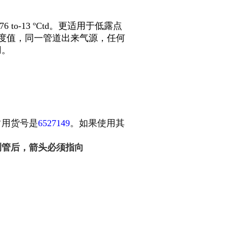
6 to-13 ºCtd。更适用于低露点
为湿度值，同一管道出来气源，任何
用。
常用货号是
6527149
。如果使用其
测管后，箭头必须指向
。