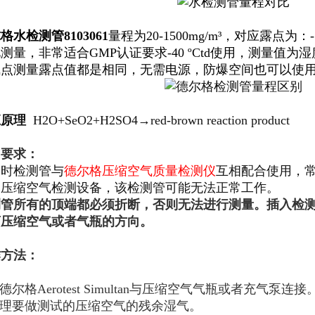
尔格水检测管
8103061
量程为20-1500mg/m³，对应露点为：-7
测量，非常适合GMP认证要求-40 ºCtd使用，测量值
气点测量露点值都是相同，无需电源，防爆空间也可以使
应原理
H2O+SeO2+H2SO4→red-brown reaction product
用要求：
用时检测管与
德尔格压缩空气质量检测仪
互相配合使用，
的压缩空气检测设备，该检测管可能无法正常工作。
测管所有的顶端都必须折断，否则无法进行测量。插入检
离压缩空气或者气瓶的方向。
作方法：
将德尔格Aerotest Simultan与压缩空气气瓶或者充气泵连接
理要做测试的压缩空气的残余湿气。