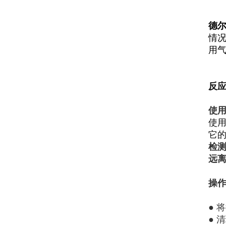
德
情况
用
反
使
使
它
检
远
操
● 
●
清