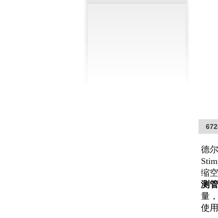
67
德尔
Sti
缩
测管8
量
使