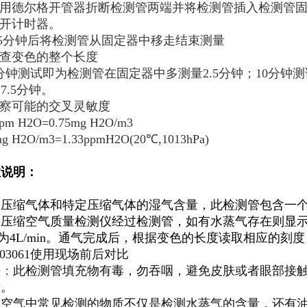
用德尔格开管器折断检测管两端并将检测管插入检测管
开计时器。
5
分钟后将检测管从固定器中移走结束测量
查变色的整个长度
分钟测试即为检测管在固定器中多测量2.5分钟；10分
7.5分钟。
观察可能的交叉灵敏度
m H2O=0.75mg H2O/m3
 H2O/m3=1.33ppmH2O(20℃,1013hPa)
数说明：
测压缩气体和特定压缩气体的湿气含量，此检测管包含一
格压缩空气质量检测仪经过检测管，如有水蒸气存在则显
为4L/min。通气完成后，根据变色的长度读取相应的刻
告：
此检测管填充物有毒，勿吞咽，避免皮肤或者眼部接
片。
缩空气中常见检测的物质不仅是检测水蒸气的含量，还有