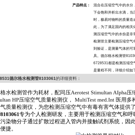
产品特点：
混合在压缩空气中的水分
下会饱和并析出水滴，当
时，极易对物料的质量造
此，为了满足国内的相关
测压缩空气中的水份是非
检测管主要检测压缩空气
到验证，是测量气体的可
具。德尔格水检测管8103
6728531都是检测压缩
是量程不同，详细介绍如
28531德尔格水检测管8103061
的详细资料：
格水检测管作为耗材，配同压Aerotest Stimultan AIpha
multan HP压缩空气质量检测仪， MultiTest med.Int 医用
空气质量检测仪，为您检测压缩空气中有毒有害气体提供
103061
专为个人检测研发，
主要用于检测压缩空气和呼
，
污染物分子通过扩散过程进入管内并接触试剂系统，因
用便捷。