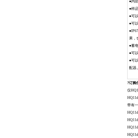
●内
●样
●可
●可
●I
果，
●蓄
●可
●可
配器
?订购
仅HQ
HQ11
带有一
HQ11
HQ11
HQ11
HQ11