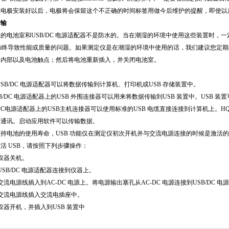
当电极安装好以后，电极将会保留这个不正确的时间标签用做今后维护的提醒，即使以
传输
的电池室和USB/DC 电源适配器不是防水的。当在潮湿的环境中使用这些装置时，
ui终导致性能或质量的问题。如果测定仪是在潮湿的环境中使用的话，我们建议您定
的内部以及电池触点；然后将电池重新插入，并关闭电池室。
USB/DC 电源适配器可以将数据传输到计算机、打印机或USB 存储装置中。
SB/DC 电源适配器上的USB 外围连接器可以用来将数据传输到USB 装置中。USB
/DC电源适配器上的USB主机连接器可以使用标准的USB 电缆直接连接到计算机上。H
行通讯。启动应用软件可以传输数据。
持电池的使用寿命，USB 功能仅在测定仪初次开机并与交流电源连接的时候是激活
活 USB，请按照下列步骤操作：
仪器关机。
USB/DC 电源适配器连接到仪器上。
交流电源线插入到AC-DC 电源上。将电源输出塞孔从AC-DC 电源连接到USB/DC 电
交流电源线插入交流电插座中。
仪器开机，并插入到USB 装置中