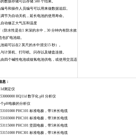
部的数据存储可以存储 500 个结果。
品编号和操作人员编号可以用来做数据追踪。
以调节为自动关机，延长电池的使用寿命。
以自动修正大气压和温度
P67（防水性是在1 米深的水中，30 分钟内有防水效
也包扩电池箱。
电池箱可以在2 英尺的水中浸没15 秒）。
以与计算机、打印机、闪存以及键盘连接。
以由四个碱性电池或镍氢电池供电，或使用交流适
。
信息：
11d测定仪
d53000000 HQ11d 数字化 pH 分析仪
个pH电极的分析仪
d53101000 PHC101 标准电极，带1米长电缆
d53103000 PHC101 标准电极，带3米长电缆
d53115000 PHC101 坚固电极，带5米长电缆
d53151000 PHC301 标准电极，带1米长电缆