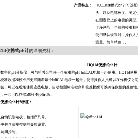
产品特点：
HQ11d便携式ph计可选
头，以及电缆长度。测定
在测定仪上的电极的类型。In
了序列号、当前的校准和
使用默认设置时，操作人
测量。简单精确，。
11d便携式ph计
的详细资料：
HQ11d便携式ph计
1d数字化pH分析仪，可与哈希公司任一个标准的pH InliCAL电极一起使用。HQ11
校准数据和校准历史可随着每个InliCAL电极一起走，使得操作人员可以在分析仪
极，可以在现场使用这些电极。自动检测标准程序和校准提醒可以确保数据的准确性。
，一共可以存储500个数据记录。
1d便携式ph计?特征：
以自动识别电极，包括序列号。
法中包含法规控制的参数设置。
理访问控制。