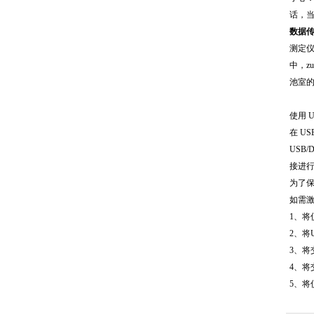
话，
数据
测定仪
中，z
池室
使用 
在 U
USB
接进
为了保
如需激
1、将
2、将
3、将
4、将
5、将