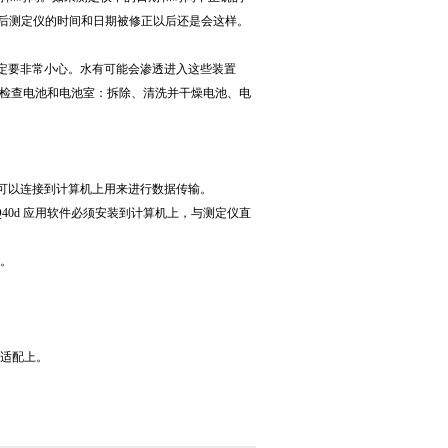
后测定仪的时间和日期被修正以后还是会这样。
一定要非常小心。水有可能会渗透进入这些装置
期检查电池和电池室：拆除、清洗并干燥电池、电
 装置可以连接到计算机上用来进行数据传输。
Q40d 应用软件必须安装到计算机上，与测定仪直
的。
源适配上。