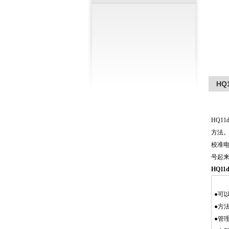
HQ
HQ1
方法。
校准电
号起来
HQ1
●可
●方
●管