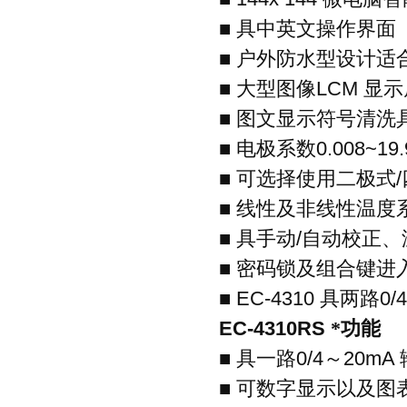
■
具中英文操作界面
■
户外防水型设计适
■
大型图像
LCM
显示
■
图文显示符号清洗
■
电极系数
0.008~19
■
可选择使用二极式
/
■
线性及非线性温度
■
具手动
/
自动校正、
■
密码锁及组合键进
■ EC-4310
具两路
0/
EC-4310RS
*功能
■
具一路
0/4
～
20mA
■
可数字显示以及图