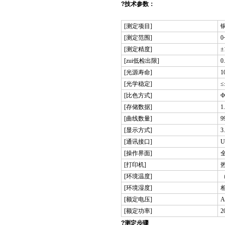
?技术参数：
[测定项目]
[测定范围]
0
[测定精度]
±
[zui低检出限]
0
[光源寿命]
1
[光学稳定]
≤
[比色方式]
[存储数据]
1
[曲线数量]
[显示方式]
[通讯接口]
[操作界面]
[打印机]
[环境温度]
（
[环境湿度]
[额定电压]
A
[额定功率]
2
?测定步骤