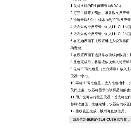
1.先将水样的PH 值调节为6.0左右
2.打开主机开关预热。准备数支反应
3.准确量取5.0mL 纯水加到“0”号
4.依次向各个反应管中加入LH-Cu1 试
5.依次向各个反应管中加入LH-Cu2 试
6.在初始界面下按设置键进入设置界面
确定键。
7.在设置界面下选择修改曲线参数项；
8.显色完成后，将溶液依次倒入对应编号
9.先将“0”号比色皿（空白溶液）放
仪器中拿出。
10.再将“1”号比色皿，放入比色槽
关闭上盖，仪器将显示出该样品铜的含
11.用户也可自行校正仪器：首先将
标样浓度值，按确定键，仪器自动校正
12.曲线较正完成，以后可直接使用。
如果你对
铜测定仪LH-CU3H
感兴趣，