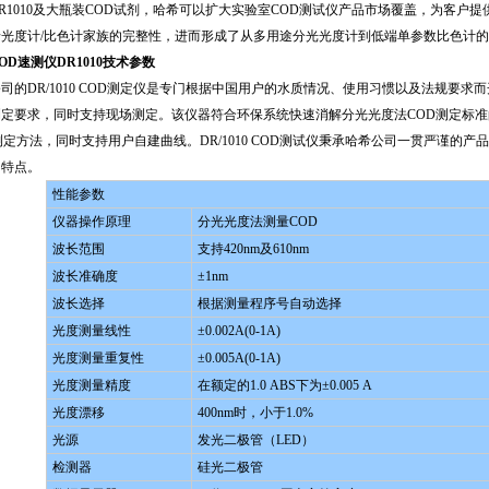
R1010及大瓶装COD试剂，哈希可以扩大实验室COD测试仪产品市场覆盖，为客户提供
希光度计/比色计家族的完整性，进而形成了从多用途分光光度计到低端单参数比色计
OD速测仪DR1010技术参数
司的DR/1010 COD测定仪是专门根据中国用户的水质情况、使用习惯以及法规要求
测定要求，同时支持现场测定。该仪器符合环保系统快速消解分光光度法COD测定标准
测定方法，同时支持用户自建曲线。DR/1010 COD测试仪秉承哈希公司一贯严谨的
的特点。
性能参数
仪器操作原理
分光光度法测量COD
波长范围
支持420nm及610nm
波长准确度
±1nm
波长选择
根据测量程序号自动选择
光度测量线性
±0.002A(0-1A)
光度测量重复性
±0.005A(0-1A)
光度测量精度
在额定的1.0 ABS下为±0.005 A
光度漂移
400nm时，小于1.0%
光源
发光二极管（LED）
检测器
硅光二极管