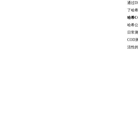
通过D
了哈
哈希C
哈希公
日常
COD
活性