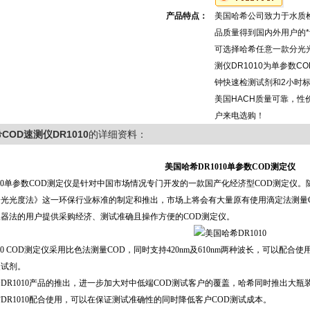
产品特点：
美国哈希公司致力于水质
品质量得到国内外用户的*
可选择哈希任意一款分光
测仪DR1010为单参数C
钟快速检测试剂和2小时
美国HACH质量可靠，性
户来电选购！
COD速测仪DR1010
的详细资料：
美国哈希DR1010
单参数
COD
测定仪
010单参数COD测定仪是针对中国市场情况专门开发的一款国产化经济型COD测定仪。随着HJ
光光度法》这一环保行业标准的制定和推出，市场上将会有大量原有使用滴定法测量CO
仪器法的用户提供采购经济、测试准确且操作方便的COD测定仪。
010 COD测定仪采用比色法测量COD，同时支持420nm及610nm两种波长，可以
装试剂。
DR1010产品的推出，进一步加大对中低端COD测试客户的覆盖，哈希同时推出大瓶
DR1010配合使用，可以在保证测试准确性的同时降低客户COD测试成本。