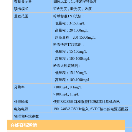
数据显示器
四位LCD，1.5厘米字符高度
读出模式
%透光度，吸光度，浓度
量程范围
哈希标准TNT试剂：
低量程：3-150mg/L
高量程：20-1500mg/L
超高量程：200-15000mg/L
哈希快速TNT试剂：
低量程：15-150mg/L
高量程：100-1000mg/L
哈希大瓶装试剂：
低量程：15-150mg/L
高量程：100-1000mg/L
分辨率
<100mg/L, 0.1mg/L
>100mg/L, 1mg/L
外部输出
使用RS232串口和微型打印机或计算机通讯
电池电源
190~240VAC/50Hz输入, 6VDC输出的电源适配
物理和环境参数
储存温度
-20到60℃（仅对仪器而言）
操作温度
0到50℃（仅对仪器而言）