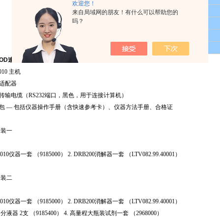
欢迎您！
操作湿度范围
40℃时为80%相对湿度，无水汽凝结现象
来自局域网的朋友！有什么可以帮助您的
吗？
尺寸
24.0×19.8×12.0厘米
仪器重量
2公斤
环境
设计满足IP41标准
OD速测仪DR1010?
订购信息
（可根据自身需求，选配以下几种套装）
010 主机
源适配器
据传输电缆（RS232端口，黑色，用于连接计算机）
件包 — 包括仪器操作手册（含快速参考卡）、仪器方法手册、合格证
套装一
：
R1010仪器一套 （9185000） 2. DRB200消解器一套 （LTV082.99.40001）
套装二
：
R1010仪器一套 （9185000） 2. DRB200消解器一套 （LTV082.99.40001）
口分液器 2支 （9185400） 4. 高量程大瓶装试剂一套 （2968000）