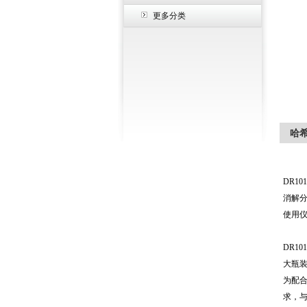
更多分类
哈希
DR1
消解分
使用
DR1
大瓶
为配合
求，与