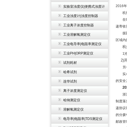
201
实验室浊度仪|便携式浊度计
杭州G
工业浊度计|浊度控制器
在G2
工业离子浓度控制器
递寄收
据新浪
工业溶解氧测定仪
区域内
工业电导率|电阻率测定仪
杭
工业PH|ORP测定仪
1)
2)
试剂耗材
另一
哈希试剂
实名登
的安全
连华试剂
2
离子浓度测定仪
浙江局
哈纳测定仪
制度落
递协议
溶解氧测定仪
的分拨
电导率|电阻率|TDS测定仪
邮政管