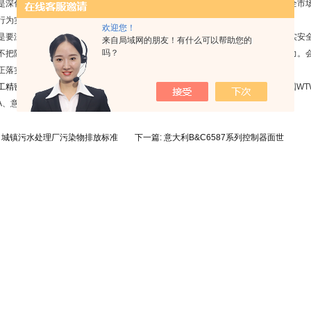
化快递市场专项清理整顿行动。要全面掌握辖区市场主体经营情况，建立健全市场
行为实行重拳出击零容忍。进一步清理规范超市、便利店从事快递业务行为。
欢迎您！
深入开展安全生产专项整治行动，加大隐患排查治理力度，督促企业层层落实安全
来自局域网的朋友！有什么可以帮助您的
吗？
不把隐患带入下一工作阶段。要强化员工安全教育培训，提升安全防范意识和能力。会
正落实主体责任。
工精密机械有限公司
专业代理进口仪器仪表，水质检测设备美国哈希HACH、德国WTW、
NA、意大利匹磁B&C等品牌，
哈希pcii
、匹磁
在线余氯检测仪
等，常备现货，。
:
城镇污水处理厂污染物排放标准
下一篇:
意大利B&C6587系列控制器面世