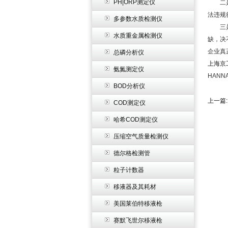
PH|ORP测定仪
二是深
法违规
多参数水质检测仪
三是要
水质重金属检测仪
缺，决
企业真
总磷分析仪
上海京
氨氮测定仪
HAN
BOD分析仪
上一篇
COD测定仪
哈希COD测定仪
压缩空气质量检测仪
德尔格检测管
粒子计数器
移液器及其耗材
美国莱伯特移液枪
赛默飞世尔移液枪