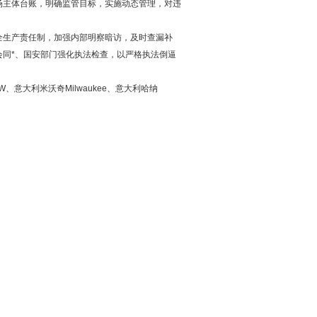
主体台账，明确监管目标，实施动态管理，对违
生产责任制，加强内部明察暗访，及时查漏补
同*、国安部门强化执法检查，以严格执法倒逼
意大利米沃奇Milwaukee、意大利哈纳