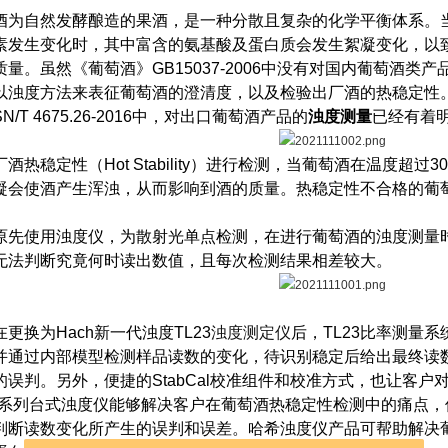
酒为自然发酵酿造的果酒，是一种分散且复杂的化学平衡体系。
素发生变化时，其中富含的氨基酸及蛋白质会发生絮凝变化，以
质量。虽然《葡萄酒》GB15037-2006中没有对国内葡萄酒
以浊度方法来表征葡萄酒的澄清度，以及检验出厂酒的热稳定性
N/T 4675.26-2016中，对出口葡萄酒产品的
浊度测量
已经有着
厂酒热稳定性（Hot Stability）进行检测，当葡萄酒在温度超
凝会使酒产生浑浊，从而影响到酒的质量。热稳定性不合格的葡萄酒
。
原先使用浊度仪，为散射光单点检测，在进行葡萄酒的浊度测量
无法判断究竟何时读出数值，且每次检测结果相差较大。
更换为Hach新一代浊度TL23
浊度测定仪
后，TL23比率测量
并通过内部模型检测样品读数的变化，待识别稳定后给出最终读
的误判。另外，便捷的StabCal校准组件和校准方式，也让客
23系列台式浊度仪能够解决客户在葡萄酒热稳定性检测中的痛点
判断读数变化所产生的误判和误差。哈希浊度仪产品可帮助解决