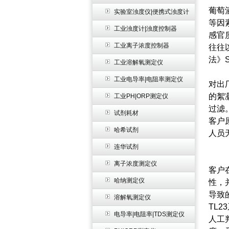
葡萄
实验室浊度仪|便携式浊度计
等因
工业浊度计|浊度控制器
感官
工业离子浓度控制器
往往
法》S
工业溶解氧测定仪
工业电导率|电阻率测定仪
对出
的絮
工业PH|ORP测定仪
过滤
试剂耗材
客户
哈希试剂
人员
连华试剂
离子浓度测定仪
客户在
哈纳测定仪
性，
导致
溶解氧测定仪
TL
电导率|电阻率|TDS测定仪
人工