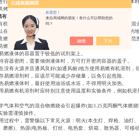
进行易爆炸的操作时，例如用
BW气体检测仪
分析爆炸性气体
烘烤易燃易爆的物品。
欢迎您！
易燃有机溶剂
来自局域网的朋友！有什么可以帮助您的
有机溶剂如果处理不当会引起火灾甚至爆炸。溶剂和空气的混
吗？
以在瞬间点燃易燃物体，在氧气充足(如氧气钢瓶漏气引起)的
质燃烧。当易燃有机溶剂蒸气与空气混合并达到一定的浓度范
易燃有机溶剂时，需注意以下事项：
)将易燃液体的容器置于较低的试剂架上。
)保持容器密闭，需要倾倒液体时，方可打开密闭容器的盖子。
)应在没有火源并且通风良好(如通风橱)地方使用易燃有机溶剂
)储存易燃溶剂时，应该尽可能减少存储量，以免引起危险。
)加热易燃液体时，最好使用油浴或水浴，不得用明火加热。
)使用易燃有机溶剂时应特别注意使用温度和实验条件，例如机
)化学气体和空气的混合物燃烧会引起爆炸(如3.25克丙酮气体燃烧释
实验需谨慎操作。
)使用过程中，需警惕以下常见火源：明火(本生灯、焊枪、油灯、
、磨擦)、热源(电热板、灯丝、电热套、烘箱、散热器、可移