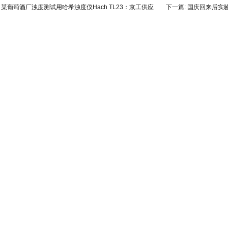
:
某葡萄酒厂浊度测试用哈希浊度仪Hach TL23：京工供应
下一篇:
国庆回来后实