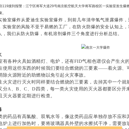
防119接到报警：江宁区将军大道29号南京航空航天大学将军路校区一实验室发生爆
束。
实验室爆炸从爱迪生实验室爆炸，到前几年清华氢气泄露爆炸，
，实验室的风险不亚于易燃的工厂，在防火防爆的安全认知上，
人，我们从防火防爆，有机溶剂爆炸三个角度进行分析总结。
火
室有各种火具如酒精灯、电炉，还有FID气相色谱仪会产生火
在使用这些东西的时候我们要结合燃烧的三要素——着火源、
消除火源附近的助燃物以免引起火灾事故。
生火灾进行灭火时同样要结合燃烧的三要素，去掉其中一个就
又分A、B、C、D四类，每一类火灾使用的灭火器都要区分开
且灭火器要定期进行检查。
爆
类的药品有
高氯酸、双氧水等，像这类药品应单独存放不应和
电炉上进行加热时，要将玻璃器具外壁的水擦拭干净，需要放