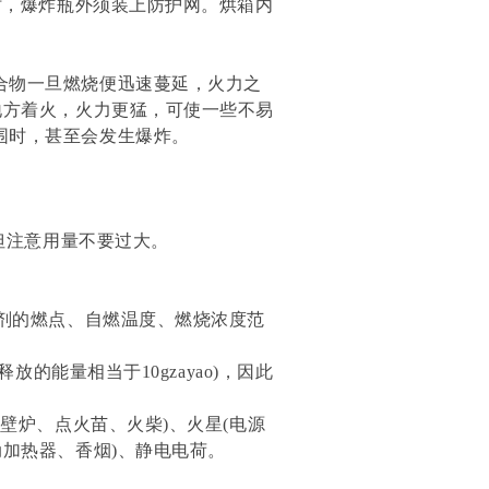
时，爆炸瓶外须装上防护网。烘箱内
合物一旦燃烧便迅速蔓延，火力之
地方着火，火力更猛，可使一些不易
围时，甚至会发生爆炸。
，但注意用量不要过大。
溶剂的燃点、自燃温度、燃烧浓度范
放的能量相当于10gzayao)，因此
壁炉、点火苗、火柴)、火星(电源
动加热器、香烟)、静电电荷。