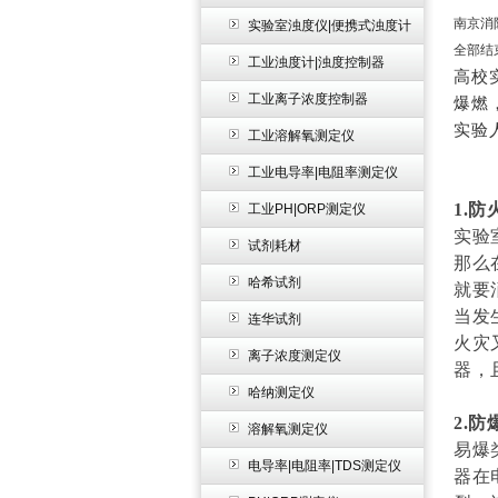
南京消
实验室浊度仪|便携式浊度计
全部结
工业浊度计|浊度控制器
高校
工业离子浓度控制器
爆燃
实验
工业溶解氧测定仪
工业电导率|电阻率测定仪
1.防
工业PH|ORP测定仪
实验
试剂耗材
那么
哈希试剂
就要
当发
连华试剂
火灾
离子浓度测定仪
器，
哈纳测定仪
2.防
溶解氧测定仪
易爆
电导率|电阻率|TDS测定仪
器在