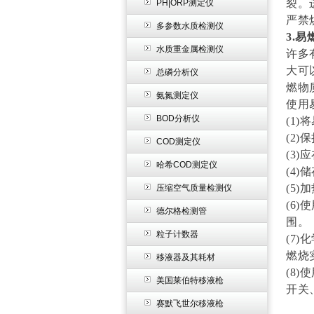
裂。
PH|ORP测定仪
严禁
多参数水质检测仪
3.
水质重金属检测仪
许多
大可
总磷分析仪
燃物
氨氮测定仪
使用
BOD分析仪
(1
(2
COD测定仪
(3
哈希COD测定仪
(4
(5
压缩空气质量检测仪
(6
德尔格检测管
围。
粒子计数器
(7
燃烧
移液器及其耗材
(8
美国莱伯特移液枪
开关
赛默飞世尔移液枪