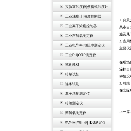
实验室浊度仪|便携式浊度计
工业浊度计|浊度控制器
1. 背
工业离子浓度控制器
某市自
遍及几
工业溶解氧测定仪
2. 应
工业电导率|电阻率测定仪
主要仪
工业PH|ORP测定仪
在现场
试剂耗材
涂抹自
哈希试剂
种情况可
3. 总结
连华试剂
在实际
离子浓度测定仪
哈纳测定仪
上一篇
溶解氧测定仪
电导率|电阻率|TDS测定仪