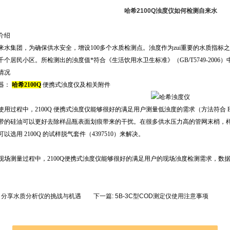
哈希2100Q浊度仪如何检测自来水
景介绍
来水集团，为确保供水安全，增设100多个水质检测点。浊度作为zui重要的水质指标之一
千个居民小区。所检测出的浊度值*符合《生活饮用水卫生标准》（GB/T5749-2006）中
用情况
器：
哈希2100Q
便携式浊度仪及相关附件
使用过程中，2100Q 便携式浊度仪能够很好的满足用户测量低浊度的需求（方法符合 EPA1
带的硅油可以更好去除样品瓶表面划痕带来的干扰。在很多供水压力高的管网末梢，
以选用 2100Q 的试样脱气套件（4397510）来解决。
现场测量过程中，2100Q便携式浊度仪能够很好的满足用户的现场浊度检测需求，数
:
分享水质分析仪的挑战与机遇
下一篇:
5B-3C型COD测定仪使用注意事项