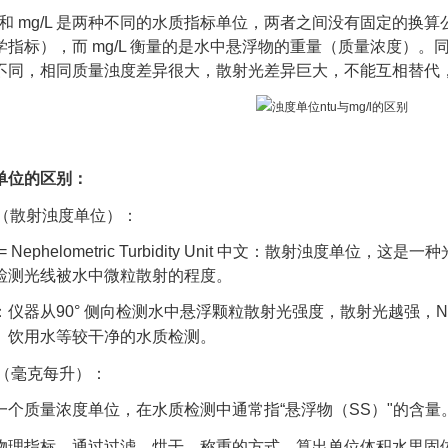
U 和 mg/L 是两种不同的水质指标单位，两者之间没有固定的换算
学指标），而 mg/L 衡量的是水中悬浮物的重量（质量浓度）
不同，相同质量浊度差异很大，散射光差异巨大，不能互相替代
单位的区别：
U（散射浊度单位）
：
 = Nephelometric Turbidity Unit 中文：散射浊度单
检测光线被水中微粒散射的程度。
：仪器从90° 侧向检测水中悬浮颗粒散射光强度，散射光越强，N
、饮用水等较干净的水质检测。
L（毫克每升）
：
一个质量浓度单位，在水质检测中通常指“悬浮物（SS）"的含量
物理指标，通过过滤、烘干、称重的方式，算出单位体积水里固