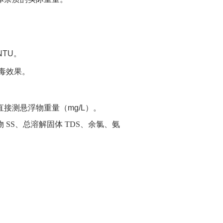
TU。
消毒效果。
接测悬浮物重量（mg/L）。
SS、总溶解固体 TDS、余氯、氨