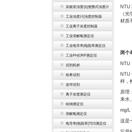
NT
实验室浊度仪|便携式浊度计
（光
工业浊度计|浊度控制器
材质
工业离子浓度控制器
工业溶解氧测定仪
工业电导率|电阻率测定仪
两个
工业PH|ORP测定仪
NT
试剂耗材
NTU
哈希试剂
样，
连华试剂
原理
离子浓度测定仪
来水
哈纳测定仪
mg/
溶解氧测定仪
这是
电导率|电阻率|TDS测定仪
它是