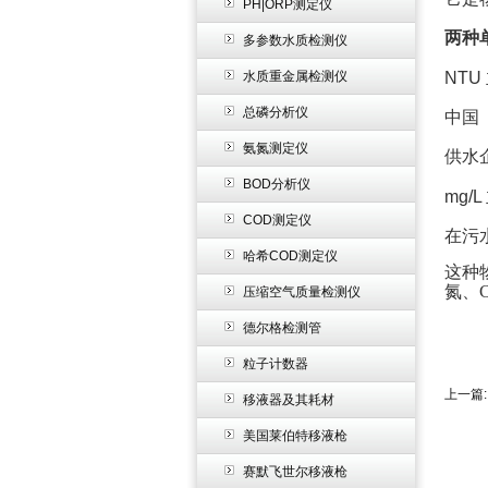
PH|ORP测定仪
两种
多参数水质检测仪
水质重金属检测仪
NT
总磷分析仪
中国
氨氮测定仪
供水
BOD分析仪
mg/
COD测定仪
在污
哈希COD测定仪
这种
氮、
压缩空气质量检测仪
德尔格检测管
粒子计数器
上一篇
移液器及其耗材
美国莱伯特移液枪
赛默飞世尔移液枪