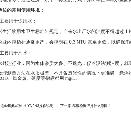
单位的常用使用环境：
U 主要用于饮用水
：
《生活饮用水卫生标准》规定，自来水出厂水的浊度不得超过 1 N
企业内控指标通常更严，会控制在 0.3 NTU 甚至更低，以确保
L 主要用于污水
：
水处理行业，因为水体杂质太多、不透光，仪器没法测浊度，就直
物理测量方法在水质极差、不具备透光性的情况下更准确，悬浮物 
COD、重金属、硬度等指标都用 mg/L。
:
连华氨氮试剂LH-YN2N3操作说明
下一篇:
移液枪漏液是什么原因？