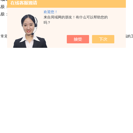
电极
：主要用于电厂锅炉给水、蒸汽冷凝水等高纯水监测
。
欢迎您！
电极
：适用于常规液体（如工业废水、实验室溶液）的电导率测量
.
来自局域网的朋友！有什么可以帮助您的
吗？
:
常见食品包装类型与压缩气体选型及标准对照表
下一篇:
如何正确选择耐高温的