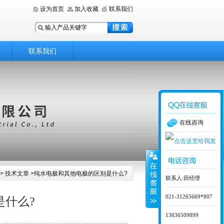
设为首页
加入收藏
联系我们
联系我们
在线咨询
>
技术文章
>纯水电极和其他电极的区别是什么?
联系人:田经理
021-31265669*807
什么?
13636509899