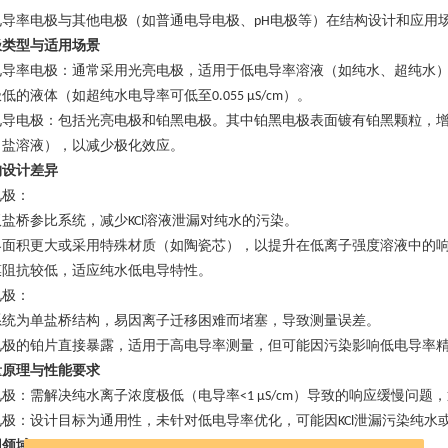
电导率电极与其他电极（如普通电导电极、
电极等）在结构设计和应用
pH
极类型与适用场景
电导率电极
：通常采用
光亮电极
，适用于低电导率溶液（如纯水、超纯水
极低的液体（如超纯水电导率可低至
）
。
0.055 μS/cm
电导电极
：包括
光亮电极
和
铂黑电极
。其中铂黑电极表面镀有铂黑颗粒，
、盐溶液），以减少极化效应
。
构设计差异
电极
：
双盐桥参比系统
，减少
溶液泄漏对纯水的污染
。
KCl
界面积更大或采用特殊材质
（如陶瓷芯），以提升在低离子强度溶液中的
膜阻抗较低
，适应纯水低电导特性
。
电极
：
系统为单盐桥结构，易因离子迁移困难而堵塞，导致测量误差
。
电极的铂片直接暴露，适用于高电导率测量，但可能因污染影响低电导率
量原理与性能要求
电极
：需解决纯水离子浓度极低（电导率
）导致的响应缓慢问题，
<1 μS/cm
电极
：设计目标为通用性，未针对低电导率优化，可能因
泄漏污染纯水
KCl
用领域