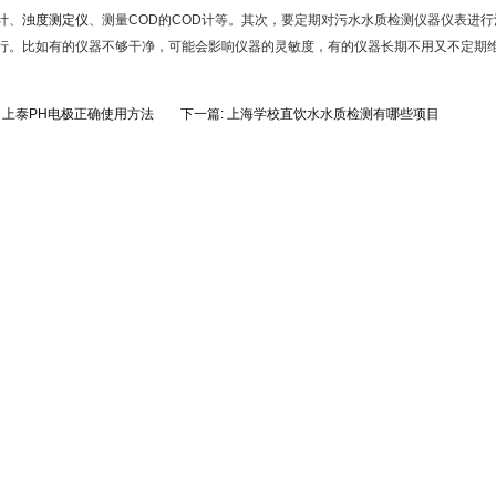
计、
浊度测定仪
、测量COD的COD计等。其次，要定期对污水水质检测仪器仪表进
行。比如有的仪器不够干净，可能会影响仪器的灵敏度，有的仪器长期不用又不定期
:
上泰PH电极正确使用方法
下一篇:
上海学校直饮水水质检测有哪些项目