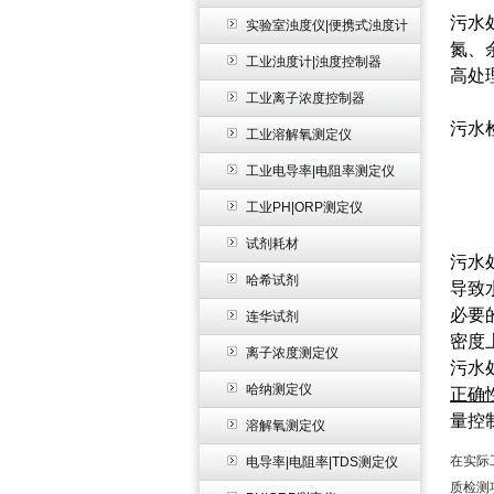
污水
实验室浊度仪|便携式浊度计
氮、
工业浊度计|浊度控制器
高处
工业离子浓度控制器
污水
工业溶解氧测定仪
工业电导率|电阻率测定仪
工业PH|ORP测定仪
试剂耗材
污水
哈希试剂
导致
必要
连华试剂
密度
离子浓度测定仪
污水
哈纳测定仪
正确
量控
溶解氧测定仪
在实际
电导率|电阻率|TDS测定仪
质检测