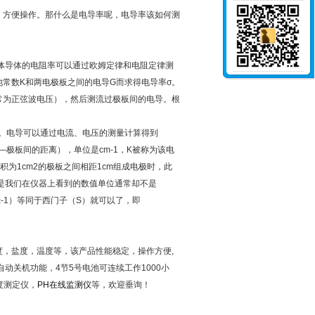
，方便操作。那什么是电导率呢，电导率该如何测
体导体的电阻率可以通过欧姆定律和电阻定律测
池常数
K
和两电极板之间的电导
G
而求得电导率σ。
常为正弦波电压），然后测流过极板间的电导。根
。电导可以通过电流、电压的测量计算得到
—
极板间的距离），单位是
cm-1
，
K
被称为该电
积为
1cm2
的极板之间相距
1cm
组成电极时，此
是我们在仪器上看到的数值单位通常却不是
-1
）等同于西门子（
S
）就可以了，即
导度，盐度，温度等，该产品性能稳定，操作方便,
动关机功能，4节5号电池可连续工作1000小
度测定仪，
PH在线监测仪
等，欢迎垂询！