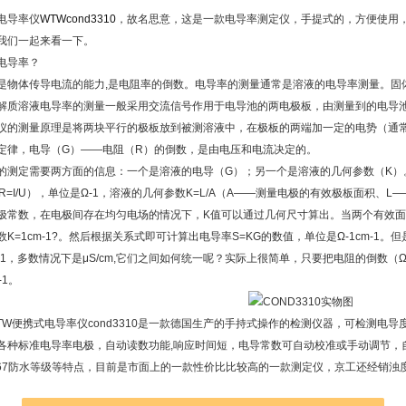
电导率仪
WTW
cond3310
，故名思意，这是一款电导率测定仪，手提式的，方便使用
我们一起来看一下。
电导率？
是物体传导电流的能力
,
是电阻率的倒数。电导率的测量通常是溶液的电导率测量。固
解质溶液电导率的测量一般采用交流信号作用于电导池的两电极板，由测量到的电导
仪的测量原理是将两块平行的极板放到被测溶液中，在极板的两端加一定的电势（通
定律，电导（
G
）
——
电阻（
R
）的倒数，是由电压和电流决定的。
的测定需要两方面的信息：一个是溶液的电导（
G
）；另一个是溶液的几何参数（
K
）
R=I/U
），单位是
Ω-1
，溶液的几何参数
K=L/A
（
A——
测量电极的有效极板面积、
L—
极常数，在电极间存在均匀电场的情况下，
K
值可以通过几何尺寸算出。当两个有效面
数
K=1cm-1?
。然后根据关系式即可计算出电导率
S=KG
的数值，单位是
Ω-1cm-1
。但
-1
，多数情况下是
μS/cm,
它们之间如何统一呢？实际上很简单，只要把电阻的倒数（
Ω
-1
。
TW便携式电导率仪cond3310是一款德国生产的手持式操作的检测仪器，可检测电
各种标准电导率电极，自动读数功能,响应时间短，电导常数可自动校准或手动调节，自
P67防水等级等特点，目前是市面上的一款性价比比较高的一款测定仪，京工还经销浊