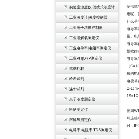
便携式
实验室浊度仪|便携式浊度计
定呢，
工业浊度计|浊度控制器
什么是
工业离子浓度控制器
电导率
量。电
工业溶解氧测定仪
电导率
工业电导率|电阻率测定仪
据欧姆
工业PH|ORP测定仪
电导率
（
G=1/
试剂耗材
极的电
哈希试剂
电极常
Ω-1cm
连华试剂
1S=1Ω
离子浓度测定仪
哈纳测定仪
德国W
可连接
溶解氧测定仪
时，I
电导率|电阻率|TDS测定仪