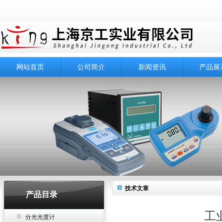
网站首页
公司简介
新闻资讯
产品展
技术文章
产品目录
工
分光光度计