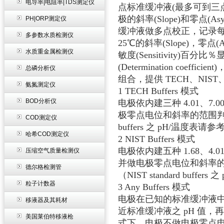
电导率|电阻率|TDS测定仪
点标准缓冲液(最多可到三点)，按
极的斜率(Slope)和零点(Asy
PH|ORP测定仪
缓冲液做多点校正，记录每一
多参数水质检测仪
25℃的斜率(Slope)，零点(A
水质重金属检测仪
敏度(Sensitivity)
(Determination c
总磷分析仪
组合，提供 TECH、NIS
氨氮测定仪
1 TECH Buffers 模式
BOD分析仪
电极依内建三种 4.01、7.
极零点电位和斜率的范围判
COD测定仪
buffers 之 pH/温度表
哈希COD测定仪
2 NIST Buffers 模式
电极依内建五种 1.68、4.01
压缩空气质量检测仪
并做电极零点电位和斜率
德尔格检测管
（NIST standard buff
粒子计数器
3 Any Buffers 模式
电极在已知的标准缓冲液中
移液器及其耗材
近标准缓冲液之 pH 值，
美国莱伯特移液枪
式下，电极不做电极零点