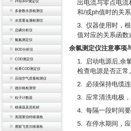
出电流与零点电流
PH|ORP测定仪
和
/
或
ph
值时的关系
多参数水质检测仪
水质重金属检测仪
3.
仪器使用时，根
总磷分析仪
值对应的关系函数
氨氮测定仪
余氯测定仪注意事项与
BOD分析仪
COD测定仪
1.
启动电源后
,
余
哈希COD测定仪
检查电源是否正常
压缩空气质量检测仪
2.
必须保持电缆连
德尔格检测管
3.
应常清洗电极，
粒子计数器
移液器及其耗材
4.
每隔一段时间要
美国莱伯特移液枪
5.
在停水期间，应
赛默飞世尔移液枪