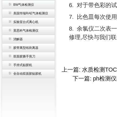
6.
对于带色彩的试
BW气体检测仪
美国华瑞RAE气体检测仪
7.
比色皿每次使用
实验室台式离心机
8.
余氯仪二次表一
英思科气体检测仪
修理
,
尽快与我们联
消解器
胶带离型纸剥离器
双面胶撕手剪刀
手持式贴胶机
上一篇:
水质检测TO
全自动双面胶贴胶机
下一篇:
ph检测