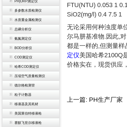
PH|ORP测定仪
FTU(NTU) 0.053 1 0.
多参数水质检测仪
SiO2(mg/l) 0.4 7.5 1
水质重金属检测仪
无论采用何种浊度单
总磷分析仪
尔马肼基准物
.
因此
,
对
氨氮测定仪
都是一样的
,
但测量样
BOD分析仪
定仪
美国哈希2100
COD测定仪
价格实在，现货供应
哈希COD测定仪
压缩空气质量检测仪
德尔格检测管
粒子计数器
上一篇:
PH生产厂家
移液器及其耗材
美国莱伯特移液枪
赛默飞世尔移液枪