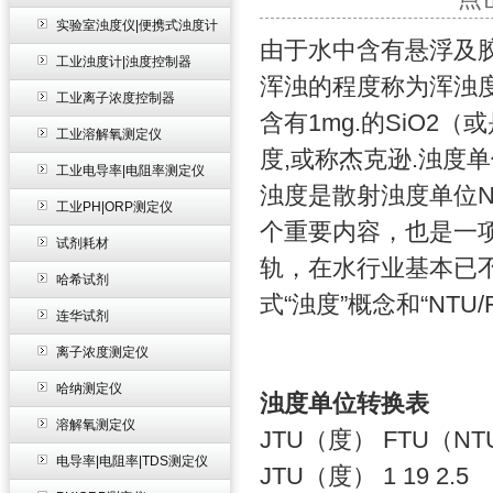
实验室浊度仪|便携式浊度计
由于水中含有悬浮及
工业浊度计|浊度控制器
浑浊的程度称为浑浊
工业离子浓度控制器
含有
1mg.
的
SiO2
（或
工业溶解氧测定仪
度
,
或称杰克逊
.
浊度单
工业电导率|电阻率测定仪
浊度是散射浊度单位
N
工业PH|ORP测定仪
个重要内容，也是一
试剂耗材
轨，在水行业基本已
哈希试剂
式
“
浊度
”
概念和
“NTU/
连华试剂
离子浓度测定仪
哈纳测定仪
浊度单位转换表
溶解氧测定仪
JTU
（度）
FTU
（
NT
电导率|电阻率|TDS测定仪
JTU
（度）
1 19 2.5