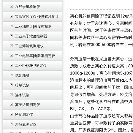
在线余氯检测仪
离心机的使用除了谨记说明书知识
实验室浊度仪|便携式浊度计
有差别：对于差速离心，分离时间
工业浊度计|浊度控制器
区带的时间。对于等密度区带离心
工业离子浓度控制器
间和等密度区带离心所需的平衡时
机，转速在3000-5000转左右
工业溶解氧测定仪
工业电导率|电阻率测定仪
分离血清一般在采血当天离心，适
工业PH|ORP测定仪
所致，或者是离心的转速太高，80
1000g-1200g，离心时间为
试剂耗材
溶血标本的处理溶血可导致RBC内
哈希试剂
的释出，可引起间接的干扰，因Hb
导致假性增高。处理方法：轻度溶
连华试剂
溶血后，这些化学成分在血清中浓度
离子浓度测定仪
Bil、CK、LD、ACP等。
哈纳测定仪
由于离心样品除了血液还有大都具
重腐蚀疲劳，可导致转子的实际寿
溶解氧测定仪
用。厂家保证期限为5年。因此，