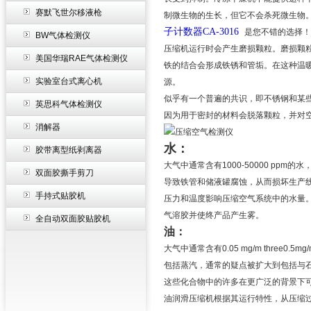
赛默飞世尔移液枪
制微生物的生长，但它不会杀死微生物
子计数器
CA-3016
是您不错的选择！
BW气体检测仪
压缩机运行时会产生磨损颗粒。磨损颗
美国华瑞RAE气体检测仪
铁的结合会形成铁锈和管垢。在这种温
实验室台式离心机
源。
似乎有一个普遍的共识，即不锈钢和某
英思科气体检测仪
因为用于密封的材料会脱落颗粒，并对
消解器
水：
胶带离型纸剥离器
大气中通常含有1000-50000 p
双面胶撕手剪刀
导致铁管和储液罐腐蚀，从而损坏生产
手持式贴胶机
压力和温度影响压缩空气系统中的水量
气溶胶并使终产品产生雾。
全自动双面胶贴胶机
油：
大气中通常含有0.05 mg/m thre
包括蒸汽，通常的疑点被扩大到包括与
这些化合物中的许多在更广泛的背景下可能
油润滑压缩机根据其运行特性，从压缩