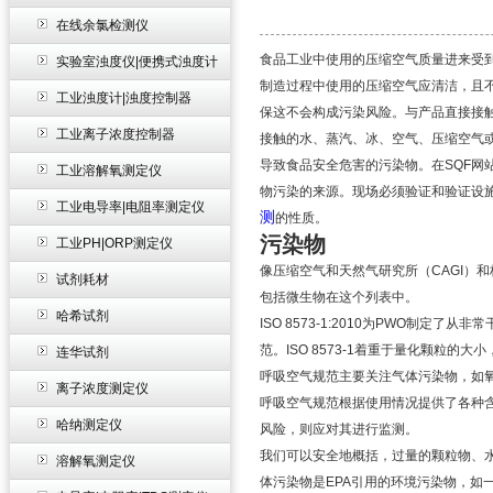
在线余氯检测仪
食品工业中使用的压缩空气质量进来受
实验室浊度仪|便携式浊度计
制造过程中使用的压缩空气应清洁，且
工业浊度计|浊度控制器
保这不会构成污染风险。与产品直接接触
工业离子浓度控制器
接触的水、蒸汽、冰、空气、压缩空气或
导致食品安全危害的污染物。在SQF
工业溶解氧测定仪
物污染的来源。现场必须验证和验证设
工业电导率|电阻率测定仪
测
的性质。
污染物
工业PH|ORP测定仪
像压缩空气和天然气研究所（CAGI）和
试剂耗材
包括微生物在这个列表中。
哈希试剂
ISO 8573-1:2010为PWO制定了
范。ISO 8573-1着重于量化颗粒的大
连华试剂
呼吸空气规范主要关注气体污染物，如氧气、
离子浓度测定仪
呼吸空气规范根据使用情况提供了各种含水
哈纳测定仪
风险，则应对其进行监测。
我们可以安全地概括，过量的颗粒物、水、
溶解氧测定仪
体污染物是EPA引用的环境污染物，如一