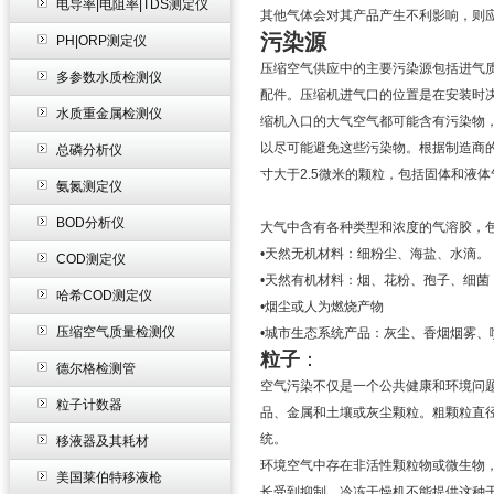
电导率|电阻率|TDS测定仪
其他气体会对其产品产生不利影响，则
污染源
PH|ORP测定仪
压缩空气供应中的主要污染源包括进气
多参数水质检测仪
配件。压缩机进气口的位置是在安装时
水质重金属检测仪
缩机入口的大气空气都可能含有污染物
以尽可能避免这些污染物。根据制造商
总磷分析仪
寸大于2.5微米的颗粒，包括固体和液
氨氮测定仪
BOD分析仪
大气中含有各种类型和浓度的气溶胶，
•天然无机材料：细粉尘、海盐、水滴。
COD测定仪
•天然有机材料：烟、花粉、孢子、细菌
哈希COD测定仪
•烟尘或人为燃烧产物
压缩空气质量检测仪
•城市生态系统产品：灰尘、香烟烟雾、
粒子
：
德尔格检测管
空气污染不仅是一个公共健康和环境问
粒子计数器
品、金属和土壤或灰尘颗粒。粗颗粒直径
统。
移液器及其耗材
环境空气中存在非活性颗粒物或微生物，如
美国莱伯特移液枪
长受到抑制。冷冻干燥机不能提供这种